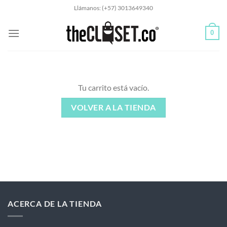
Saltar
Llámanos: (+57) 3013649340
al
contenido
0
Tu carrito está vacío.
VOLVER A LA TIENDA
ACERCA DE LA TIENDA