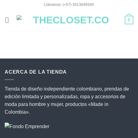
Saltar
Llámanos: (+57) 3013649340
al
contenido
0
ACERCA DE LA TIENDA
Tienda de diseño independiente colombiano, prendas de
edición limitada y personalizadas, ropa y accesorios de
moda para hombre y mujer, productos «Made in
Colombia».