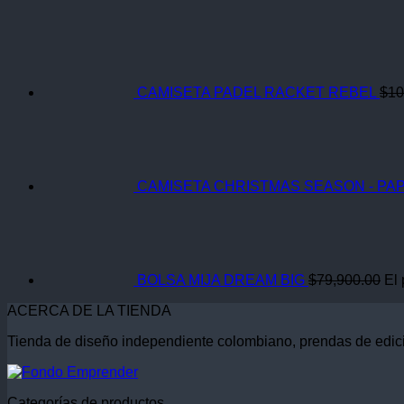
CAMISETA PADEL RACKET REBEL
$
10
CAMISETA CHRISTMAS SEASON - PAP
BOLSA MIJA DREAM BIG
$
79,900.00
El 
ACERCA DE LA TIENDA
Tienda de diseño independiente colombiano, prendas de edici
Categorías de productos