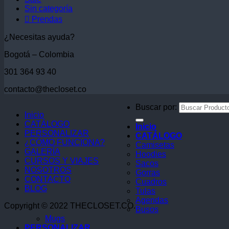
Sin categoría
 Prendas
¿Necesitas ayuda?
Bogotá – Colombia
301 364 93 40
contacto@thecloset.co
Buscar por:
Inicio
CATÁLOGO
Inicio
PERSONALIZAR
CATÁLOGO
¿CÓMO FUNCIONA?
Camisetas
GALERÍA
Hoodies
CURSOS Y VIAJES
Sacos
NOSOTROS
Gorras
CONTACTO
Cuadros
BLOG
Tulas
Agendas
Copyright © 2022 THECLOSET.CO.
Busos
Mugs
PERSONALIZAR