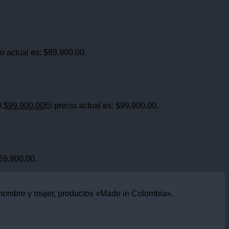
io actual es: $89,900.00.
0.
$
99,900.00
El precio actual es: $99,900.00.
$59,900.00.
 hombre y mujer, productos «Made in Colombia».