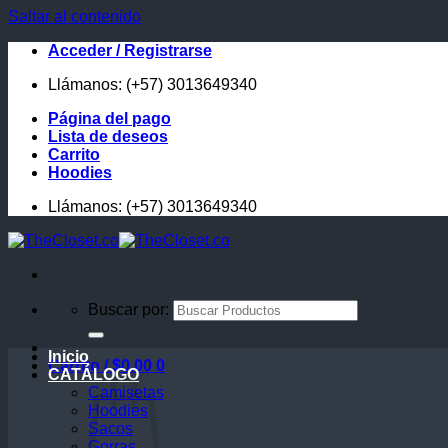
Saltar al contenido
Acceder / Registrarse
Llámanos: (+57) 3013649340
Página del pago
Lista de deseos
Carrito
Hoodies
Llámanos: (+57) 3013649340
Buscar por:
Inicio
Carrito /
$
0.00
0
CATÁLOGO
Camisetas
Hoodies
Sacos
Gorras