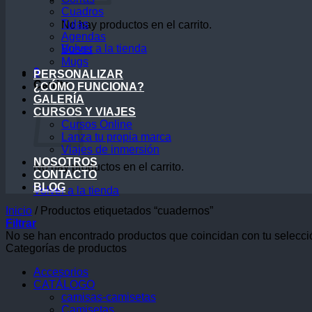
Cuadros
Tulas
No hay productos en el carrito.
Agendas
Volver a la tienda
Busos
Mugs
0
PERSONALIZAR
Carrito
¿CÓMO FUNCIONA?
GALERÍA
CURSOS Y VIAJES
Cursos Online
Lanza tu propia marca
Viajes de inmersión
NOSOTROS
No hay productos en el carrito.
CONTACTO
BLOG
Volver a la tienda
Inicio
/
Productos etiquetados “cuadernos”
Filtrar
No se han encontrado productos que coincidan con tu selecci
Categorías de productos
Accesorios
CATÁLOGO
camisas-camisetas
Camisetas