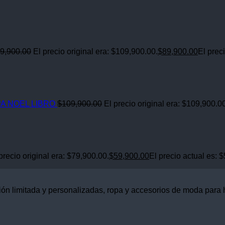
9,900.00
El precio original era: $109,900.00.
$
89,900.00
El prec
A NOEL LIBRO
$
109,900.00
El precio original era: $109,900.0
precio original era: $79,900.00.
$
59,900.00
El precio actual es: 
ón limitada y personalizadas, ropa y accesorios de moda para