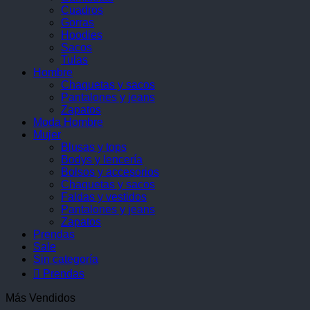
Cuadros
Gorras
Hoodies
Sacos
Tulas
Hombre
Chaquetas y sacos
Pantalones y jeans
Zapatos
Moda Hombre
Mujer
Blusas y tops
Bodys y lencería
Bolsos y accesorios
Chaquetas y sacos
Faldas y vestidos
Pantalones y jeans
Zapatos
Prendas
Sale
Sin categoría
 Prendas
Más Vendidos