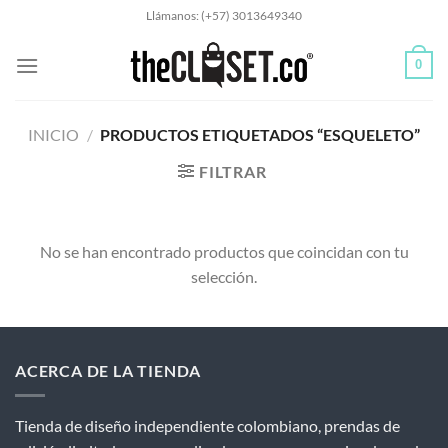
Saltar
Llámanos: (+57) 3013649340
al
contenido
0
INICIO
/
PRODUCTOS ETIQUETADOS “ESQUELETO”
FILTRAR
No se han encontrado productos que coincidan con tu
selección.
ACERCA DE LA TIENDA
Tienda de diseño independiente colombiano, prendas de