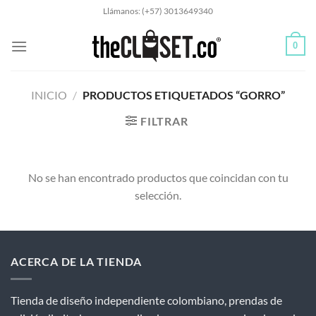
Saltar
Llámanos: (+57) 3013649340
al
contenido
0
INICIO
/
PRODUCTOS ETIQUETADOS “GORRO”
FILTRAR
No se han encontrado productos que coincidan con tu
selección.
ACERCA DE LA TIENDA
Tienda de diseño independiente colombiano, prendas de