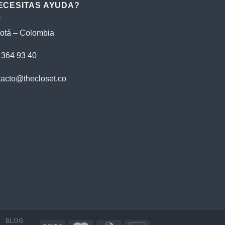
$79,900.00.
$59,900.00.
ECESITAS AYUDA?
otá – Colombia
 364 93 40
tacto@thecloset.co
BLOG