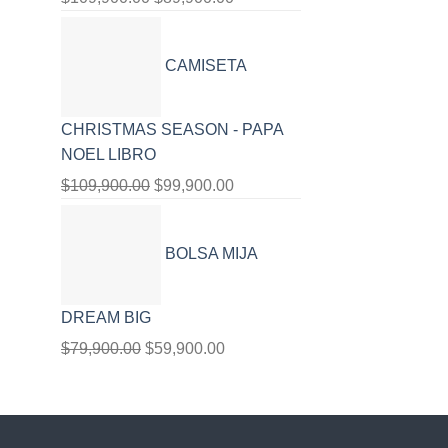
precio
precio
original
actual
CAMISETA
era:
es:
$109,900.00.
$89,900.00.
CHRISTMAS SEASON - PAPA
NOEL LIBRO
$
109,900.00
El
$
99,900.00
El
precio
precio
original
actual
BOLSA MIJA
era:
es:
$109,900.00.
$99,900.00.
DREAM BIG
$
79,900.00
El
$
59,900.00
El
precio
precio
original
actual
era:
es: