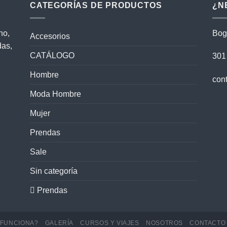
CATEGORÍAS DE PRODUCTOS
¿N
no,
Bog
Accesorios
das,
CATÁLOGO
301
Hombre
con
Moda Hombre
Mujer
Prendas
Sale
Sin categoría
 Prendas
FUNCIONA?
GALERÍA
CURSOS Y VIAJES
NOSOTROS
CONTACTO