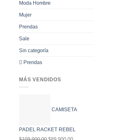
Moda Hombre
Mujer
Prendas
Sale
Sin categoría
 Prendas
MÁS VENDIDOS
CAMISETA
PADEL RACKET REBEL
$
109,900.00
El
$
89,900.00
El