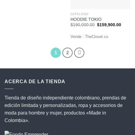
CATÁLOGO
HOODIE TOKIO
El
El
$
190,000.00
$
159,900.00
precio
precio
original
actual
era:
es:
Vende : TheCloset.co
$190,000.00.
$159,9
1
2
ACERCA DE LA TIENDA
Tienda de diseño independiente colombiano, prendas de
edición limitada y personalizadas, ropa y accesorios de
moda para hombre y mujer, productos «Made in
Colombia».