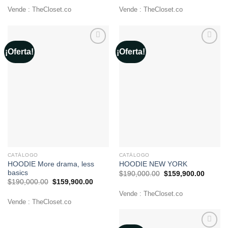
original
actual
original
actual
era:
es:
era:
es:
Vende : TheCloset.co
Vende : TheCloset.co
$190,000.00.
$159,900.00.
$190,000.00.
$159,9
¡Oferta!
¡Oferta!
Añadir
Añadir
a la
a la
lista de
lista de
deseos
deseos
CATÁLOGO
CATÁLOGO
HOODIE More drama, less
HOODIE NEW YORK
basics
El
El
$
190,000.00
$
159,900.00
precio
precio
El
El
$
190,000.00
$
159,900.00
original
actual
precio
precio
era:
es:
Vende : TheCloset.co
original
actual
$190,000.00.
$159,9
era:
es:
Vende : TheCloset.co
$190,000.00.
$159,900.00.