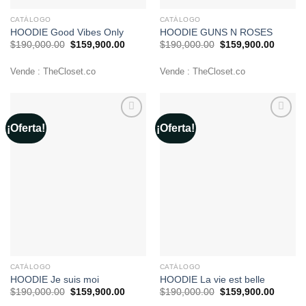
CATÁLOGO
CATÁLOGO
HOODIE Good Vibes Only
HOODIE GUNS N ROSES
El
El
El
El
$
190,000.00
$
159,900.00
$
190,000.00
$
159,900.00
precio
precio
precio
precio
original
actual
original
actual
era:
es:
era:
es:
Vende : TheCloset.co
Vende : TheCloset.co
$190,000.00.
$159,900.00.
$190,000.00.
$159,9
¡Oferta!
¡Oferta!
Añadir
Añadir
a la
a la
lista de
lista de
deseos
deseos
CATÁLOGO
CATÁLOGO
HOODIE Je suis moi
HOODIE La vie est belle
El
El
El
El
$
190,000.00
$
159,900.00
$
190,000.00
$
159,900.00
precio
precio
precio
precio