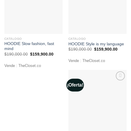
CATÁLOGO
CATÁLOGO
HOODIE Slow fashion, fast
HOODIE Style is my language
mind
El
El
$
190,000.00
$
159,900.00
precio
precio
El
El
$
190,000.00
$
159,900.00
original
actual
precio
precio
era:
es:
Vende : TheCloset.co
original
actual
$190,000.00.
$159,9
era:
es:
Vende : TheCloset.co
$190,000.00.
$159,900.00.
¡Oferta!
Añadir
a la
lista de
deseos