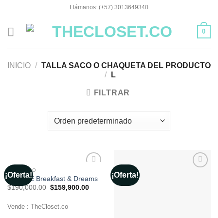
Saltar
Llámanos: (+57) 3013649340
al
contenido
0
INICIO
/
TALLA SACO O CHAQUETA DEL PRODUCTO
/
L
FILTRAR
CATÁLOGO
¡Oferta!
¡Oferta!
Añadir
Añadir
HOODIE Breakfast & Dreams
a la
a la
El
El
$
190,000.00
$
159,900.00
lista de
lista de
precio
precio
deseos
deseos
original
actual
era:
es:
Vende : TheCloset.co
$190,000.00.
$159,900.00.