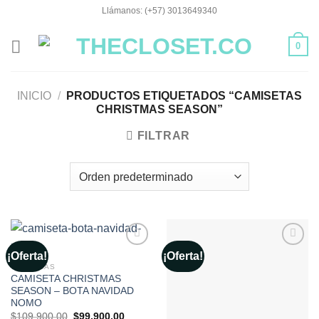
Saltar
Llámanos: (+57) 3013649340
al
contenido
0
INICIO
/
PRODUCTOS ETIQUETADOS “CAMISETAS
CHRISTMAS SEASON”
FILTRAR
¡Oferta!
¡Oferta!
Añadir
Añadir
a la
a la
CAMISETAS
lista de
lista de
CAMISETA CHRISTMAS
deseos
deseos
SEASON – BOTA NAVIDAD
NOMO
El
El
$
109,900.00
$
99,900.00