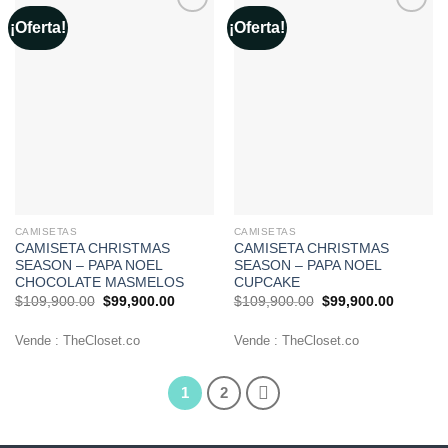
¡Oferta!
¡Oferta!
Añadir
Añadir
a la
a la
lista de
lista de
deseos
deseos
CAMISETAS
CAMISETAS
CAMISETA CHRISTMAS
CAMISETA CHRISTMAS
SEASON – PAPA NOEL
SEASON – PAPA NOEL
CHOCOLATE MASMELOS
CUPCAKE
El
El
El
El
$
109,900.00
$
99,900.00
$
109,900.00
$
99,900.00
precio
precio
precio
precio
original
actual
original
actual
era:
es:
era:
es:
Vende : TheCloset.co
Vende : TheCloset.co
$109,900.00.
$99,900.00.
$109,900.00.
$99,900
1
2