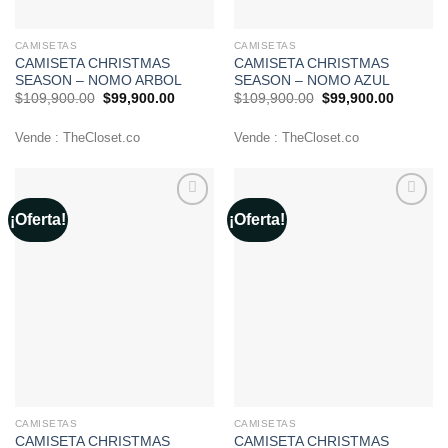
CAMISETAS
CAMISETAS
CAMISETA CHRISTMAS
CAMISETA CHRISTMAS
SEASON – NOMO ARBOL
SEASON – NOMO AZUL
El
El
El
El
$
109,900.00
$
99,900.00
$
109,900.00
$
99,900.00
precio
precio
precio
precio
original
actual
original
actual
era:
es:
era:
es:
Vende : TheCloset.co
Vende : TheCloset.co
$109,900.00.
$99,900.00.
$109,900.00.
$99,900
¡Oferta!
¡Oferta!
Añadir
Añadir
a la
a la
lista de
lista de
deseos
deseos
CAMISETAS
CAMISETAS
CAMISETA CHRISTMAS
CAMISETA CHRISTMAS