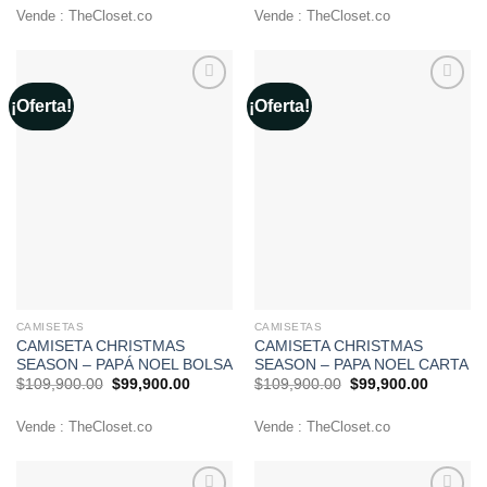
original
actual
original
actual
era:
es:
era:
es:
Vende : TheCloset.co
Vende : TheCloset.co
$109,900.00.
$99,900.00.
$109,900.00.
$99,900
¡Oferta!
¡Oferta!
Añadir
Añadir
a la
a la
lista de
lista de
deseos
deseos
CAMISETAS
CAMISETAS
CAMISETA CHRISTMAS
CAMISETA CHRISTMAS
SEASON – PAPÁ NOEL BOLSA
SEASON – PAPA NOEL CARTA
El
El
El
El
$
109,900.00
$
99,900.00
$
109,900.00
$
99,900.00
precio
precio
precio
precio
original
actual
original
actual
era:
es:
era:
es:
Vende : TheCloset.co
Vende : TheCloset.co
$109,900.00.
$99,900.00.
$109,900.00.
$99,900