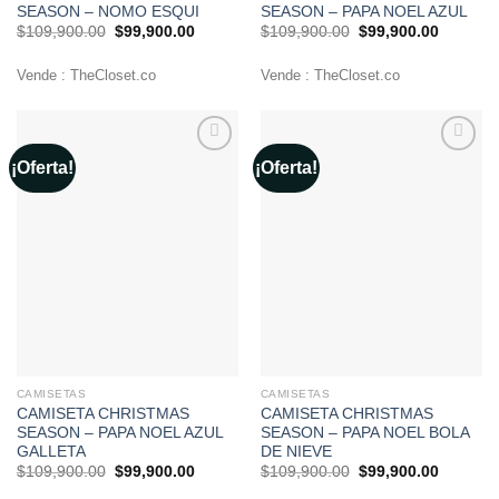
SEASON – NOMO ESQUI
SEASON – PAPA NOEL AZUL
El
El
El
El
$
109,900.00
$
99,900.00
$
109,900.00
$
99,900.00
precio
precio
precio
precio
original
actual
original
actual
era:
es:
era:
es:
Vende : TheCloset.co
Vende : TheCloset.co
$109,900.00.
$99,900.00.
$109,900.00.
$99,900
¡Oferta!
¡Oferta!
Añadir
Añadir
a la
a la
lista de
lista de
deseos
deseos
CAMISETAS
CAMISETAS
CAMISETA CHRISTMAS
CAMISETA CHRISTMAS
SEASON – PAPA NOEL AZUL
SEASON – PAPA NOEL BOLA
GALLETA
DE NIEVE
El
El
El
El
$
109,900.00
$
99,900.00
$
109,900.00
$
99,900.00
precio
precio
precio
precio