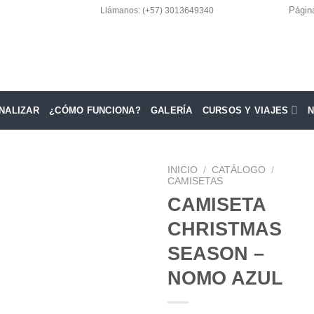
Págin
Llámanos: (+57) 3013649340
NALIZAR
¿CÓMO FUNCIONA?
GALERÍA
CURSOS Y VIAJES
INICIO
/
CATÁLOGO
/
CAMISETAS
CAMISETA
Añadir a la lista de deseos
CHRISTMAS
SEASON –
NOMO AZUL