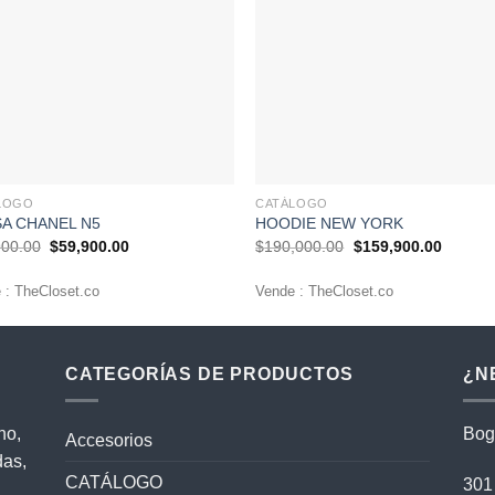
+
LOGO
CATÁLOGO
A CHANEL N5
HOODIE NEW YORK
900.00
El
$
59,900.00
El
$
190,000.00
El
$
159,900.00
El
precio
precio
precio
precio
original
actual
original
actual
 : TheCloset.co
Vende : TheCloset.co
era:
es:
era:
es:
$79,900.00.
$59,900.00.
$190,000.00.
$159,9
CATEGORÍAS DE PRODUCTOS
¿N
no,
Bog
Accesorios
das,
CATÁLOGO
301