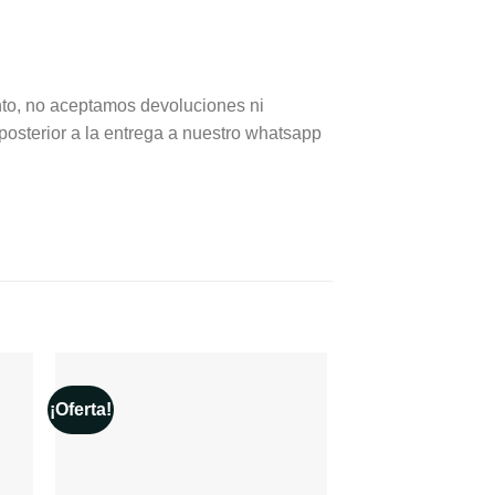
to, no aceptamos devoluciones ni
posterior a la entrega a nuestro whatsapp
¡Oferta!
¡Oferta!
seos
Añadir a la lista de deseos
Añadir a