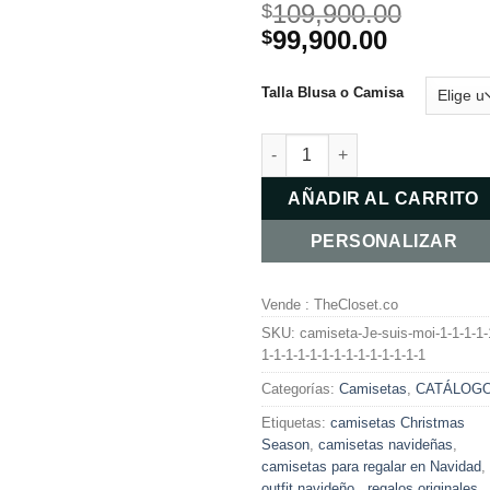
109,900.00
$
El
99,900.00
El
$
precio
precio
original
actual
Talla Blusa o Camisa
era:
es:
$109,900.00.
$99,900.
CAMISETA CHRISTMAS SEASON
AÑADIR AL CARRITO
PERSONALIZAR
Vende : TheCloset.co
SKU:
camiseta-Je-suis-moi-1-1-1-1-
1-1-1-1-1-1-1-1-1-1-1-1-1-1
Categorías:
Camisetas
,
CATÁLOG
Etiquetas:
camisetas Christmas
Season
,
camisetas navideñas
,
camisetas para regalar en Navidad
,
outfit navideño.
,
regalos originales
,