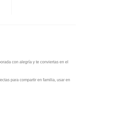
precio
precio
original
actual
era:
es:
$79,900.00.
$59,900.00.
rada con alegría y te conviertas en el
ctas para compartir en familia, usar en