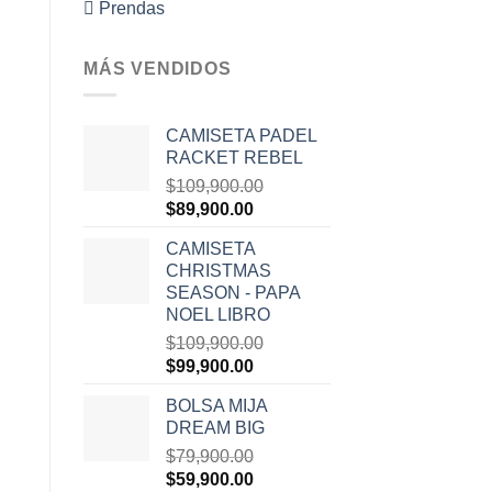
 Prendas
MÁS VENDIDOS
CAMISETA PADEL
RACKET REBEL
$
109,900.00
El
$
89,900.00
El
precio
precio
CAMISETA
original
actual
CHRISTMAS
era:
es:
SEASON - PAPA
$109,900.00.
$89,900.00.
NOEL LIBRO
$
109,900.00
El
$
99,900.00
El
precio
precio
BOLSA MIJA
original
actual
DREAM BIG
era:
es:
$
79,900.00
$109,900.00.
$99,900.00.
El
$
59,900.00
El