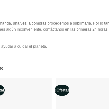
anda, una vez la compras procedemos a sublimarla. Por lo tan
nes algún inconveniente, contáctanos en las primeras 24 horas 
 ayudar a cuidar el planeta.
S
ta!
¡Oferta!
Añadir a la lista de deseos
Añadir a la lista de de