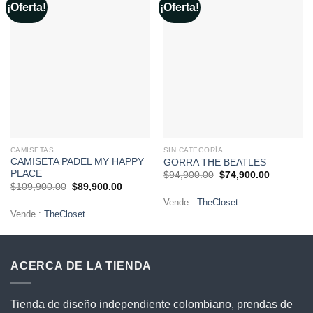
¡Oferta!
¡Oferta!
Añadir
Añadir
a la
a la
lista de
lista de
deseos
deseos
CAMISETAS
SIN CATEGORÍA
CAMISETA PADEL MY HAPPY
GORRA THE BEATLES
PLACE
El
El
$
94,900.00
$
74,900.00
precio
precio
El
El
$
109,900.00
$
89,900.00
original
actual
precio
precio
era:
es:
Vende :
TheCloset
original
actual
$94,900.00.
$74,900.0
era:
es:
Vende :
TheCloset
$109,900.00.
$89,900.00.
ACERCA DE LA TIENDA
Tienda de diseño independiente colombiano, prendas de