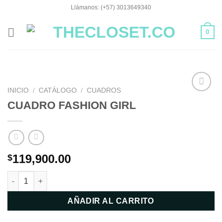
Saltar
Llámanos: (+57) 3013649340
al
contenido
0
INICIO
/
CATÁLOGO
/
CUADROS
Añadir
CUADRO FASHION GIRL
a la
lista de
deseos
119,900.00
$
CUADRO FASHION GIRL cantidad
AÑADIR AL CARRITO