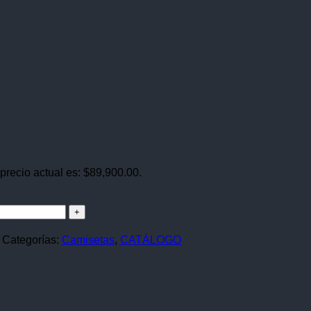
 precio actual es: $89,900.00.
Categorías:
Camisetas
,
CATÁLOGO