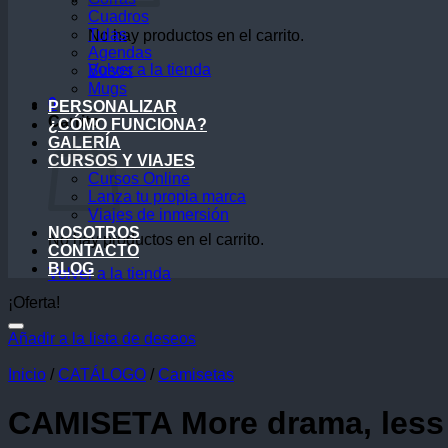
Cuadros
Tulas
No hay productos en el carrito.
Agendas
Volver a la tienda
Busos
Mugs
0
PERSONALIZAR
Carrito
¿CÓMO FUNCIONA?
GALERÍA
CURSOS Y VIAJES
Cursos Online
Lanza tu propia marca
Viajes de inmersión
NOSOTROS
No hay productos en el carrito.
CONTACTO
BLOG
Volver a la tienda
¡Oferta!
Añadir a la lista de deseos
Inicio
/
CATÁLOGO
/
Camisetas
CAMISETA More drama, less