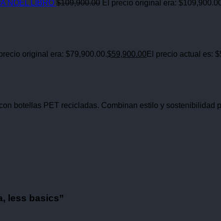
A NOEL LIBRO
$
109,900.00
El precio original era: $109,900.0
precio original era: $79,900.00.
$
59,900.00
El precio actual es: 
n botellas PET recicladas. Combinan estilo y sostenibilidad p
, less basics”