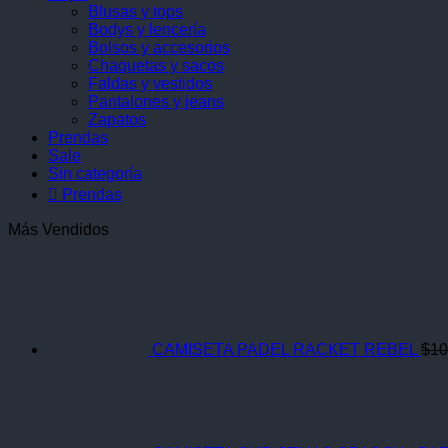
Blusas y tops
Bodys y lencería
Bolsos y accesorios
Chaquetas y sacos
Faldas y vestidos
Pantalones y jeans
Zapatos
Prendas
Sale
Sin categoría
 Prendas
Más Vendidos
CAMISETA PADEL RACKET REBEL
$
10