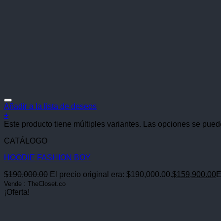
Añadir a la lista de deseos
+
Este producto tiene múltiples variantes. Las opciones se pued
CATÁLOGO
HOODIE FASHION BOY
$
190,000.00
El precio original era: $190,000.00.
$
159,900.00
E
Vende : TheCloset.co
¡Oferta!