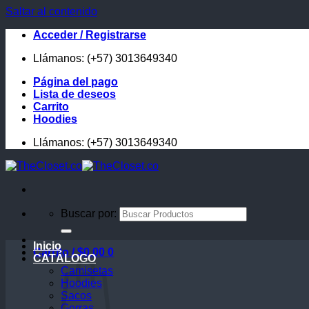
Saltar al contenido
Acceder / Registrarse
Llámanos: (+57) 3013649340
Página del pago
Lista de deseos
Carrito
Hoodies
Llámanos: (+57) 3013649340
Buscar por:
Inicio
Carrito /
$
0.00
0
CATÁLOGO
Camisetas
Hoodies
Sacos
Gorras