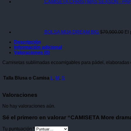
CAMISETA CHRISTMAS SEASON - PAP
BOLSA MIJA DREAM BIG
$
79,900.00
El 
Descripción
Información adicional
Valoraciones (0)
Camisetas sublimadas ecoamigables para pádel, elaboradas co
Talla Blusa o Camisa
L
,
M
,
S
Valoraciones
No hay valoraciones aún.
Sé el primero en valorar “CAMISETA More drama
Tu puntuación
*