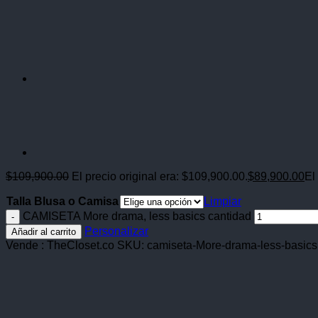
$
109,900.00
El precio original era: $109,900.00.
$
89,900.00
El
Talla Blusa o Camisa
Limpiar
CAMISETA More drama, less basics cantidad
Personalizar
Añadir al carrito
Vende : TheCloset.co
SKU:
camiseta-More-drama-less-basics