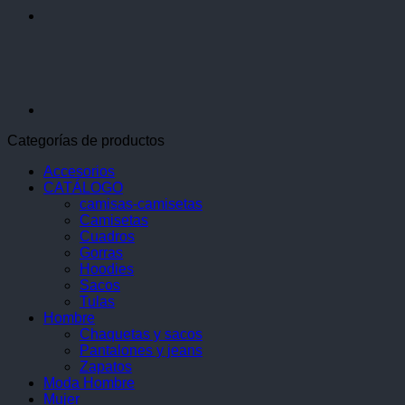
Categorías de productos
Accesorios
CATÁLOGO
camisas-camisetas
Camisetas
Cuadros
Gorras
Hoodies
Sacos
Tulas
Hombre
Chaquetas y sacos
Pantalones y jeans
Zapatos
Moda Hombre
Mujer