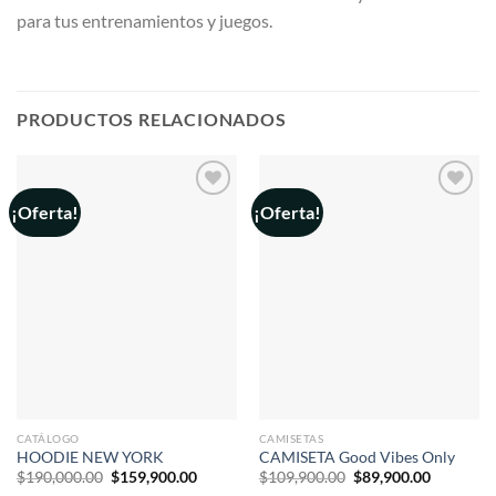
para tus entrenamientos y juegos.
PRODUCTOS RELACIONADOS
¡Oferta!
¡Oferta!
Añadir
Añadir
a la
a la
lista de
lista de
deseos
deseos
CATÁLOGO
CAMISETAS
HOODIE NEW YORK
CAMISETA Good Vibes Only
El
El
El
El
$
190,000.00
$
159,900.00
$
109,900.00
$
89,900.00
precio
precio
precio
precio