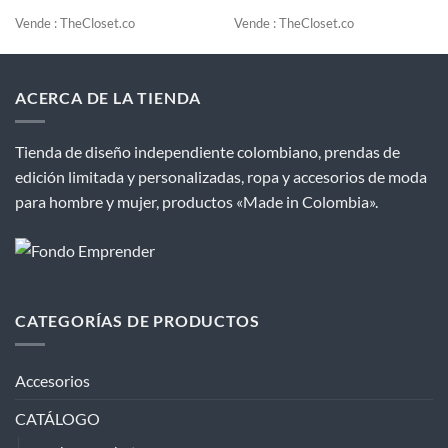
original
actual
original
actual
era:
es:
era:
es:
Vende : TheCloset.co
Vende : TheCloset.co
$190,000.00.
$159,900.00.
$109,900.00.
$89,900.0
ACERCA DE LA TIENDA
Tienda de diseño independiente colombiano, prendas de
edición limitada y personalizadas, ropa y accesorios de moda
para hombre y mujer, productos «Made in Colombia».
CATEGORÍAS DE PRODUCTOS
Accesorios
CATÁLOGO