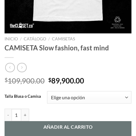
INICIO
/
CATÁLOGO
/
CAMISETAS
CAMISETA Slow fashion, fast mind
El
El
109,900.00
89,900.00
$
$
precio
precio
original
actual
Talla Blusa o Camisa
era:
es:
$109,900.00.
$89,900.00.
CAMISETA Slow fashion, fast mind cantidad
AÑADIR AL CARRITO