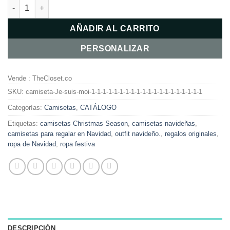
CAMISETA CHRISTMAS SEASON - DEAR SANTA cantidad
AÑADIR AL CARRITO
PERSONALIZAR
Vende : TheCloset.co
SKU:
camiseta-Je-suis-moi-1-1-1-1-1-1-1-1-1-1-1-1-1-1-1-1-1-1-1-1
Categorías:
Camisetas
,
CATÁLOGO
Etiquetas:
camisetas Christmas Season
,
camisetas navideñas
,
camisetas para regalar en Navidad
,
outfit navideño.
,
regalos originales
,
ropa de Navidad
,
ropa festiva
DESCRIPCIÓN