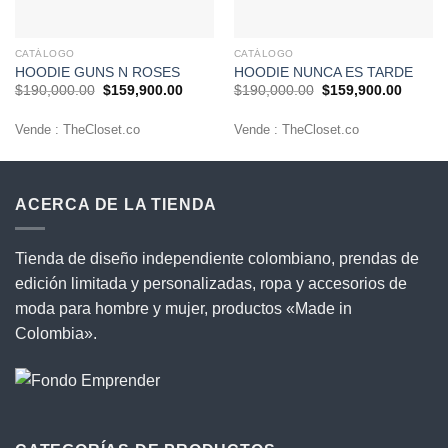
CATÁLOGO
CATÁLOGO
HOODIE GUNS N ROSES
HOODIE NUNCA ES TARDE
El
El
El
El
$
190,000.00
$
159,900.00
$
190,000.00
$
159,900.00
precio
precio
precio
precio
original
actual
original
actual
era:
es:
era:
es:
Vende : TheCloset.co
Vende : TheCloset.co
$190,000.00.
$159,900.00.
$190,000.00.
$159,9
ACERCA DE LA TIENDA
Tienda de diseño independiente colombiano, prendas de
edición limitada y personalizadas, ropa y accesorios de
moda para hombre y mujer, productos «Made in
Colombia».