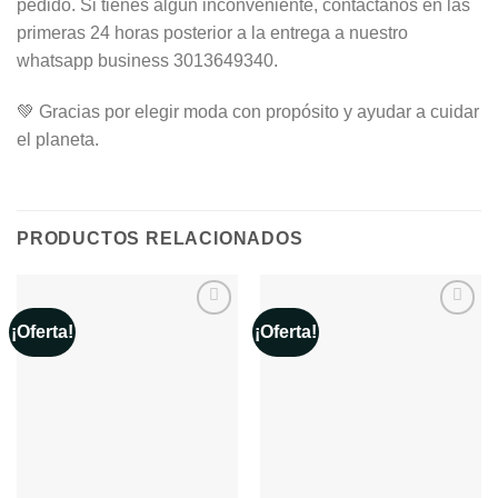
pedido. Si tienes algún inconveniente, contáctanos en las
primeras 24 horas posterior a la entrega a nuestro
whatsapp business 3013649340.
💚 Gracias por elegir moda con propósito y ayudar a cuidar
el planeta.
PRODUCTOS RELACIONADOS
¡Oferta!
¡Oferta!
Añadir
Añadir
a la
a la
lista de
lista de
deseos
deseos