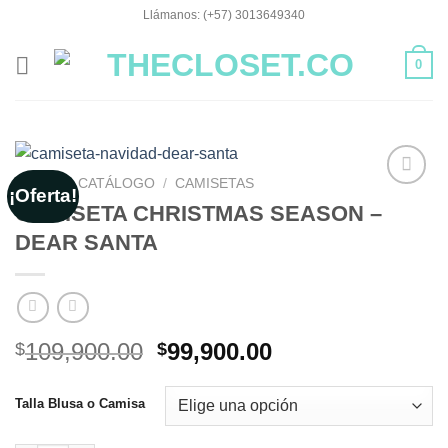
Saltar
Llámanos: (+57) 3013649340
al
contenido
0
INICIO
/
CATÁLOGO
/
CAMISETAS
¡Oferta!
Añadir
CAMISETA CHRISTMAS SEASON –
a la
DEAR SANTA
lista de
deseos
El
El
109,900.00
99,900.00
$
$
precio
precio
original
actual
Talla Blusa o Camisa
era:
es:
$109,900.00.
$99,900.00.