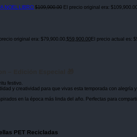
A NOEL LIBRO
$
109,900.00
El precio original era: $109,900.0
precio original era: $79,900.00.
$
59,900.00
El precio actual es: 
n – Edición Especial 🎁
tu festivo.
ad y creatividad para que vivas esta temporada con alegría y 
pirados en la época más linda del año. Perfectas para compartir
llas PET Recicladas