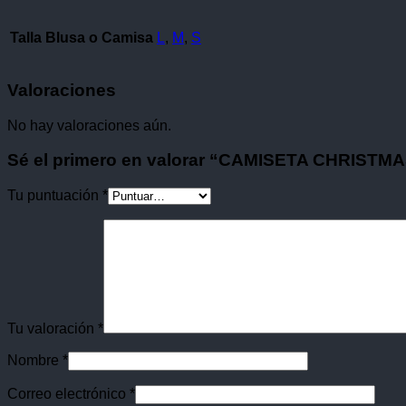
Talla Blusa o Camisa
L
,
M
,
S
Valoraciones
No hay valoraciones aún.
Sé el primero en valorar “CAMISETA CHRIST
Tu puntuación
*
Tu valoración
*
Nombre
*
Correo electrónico
*