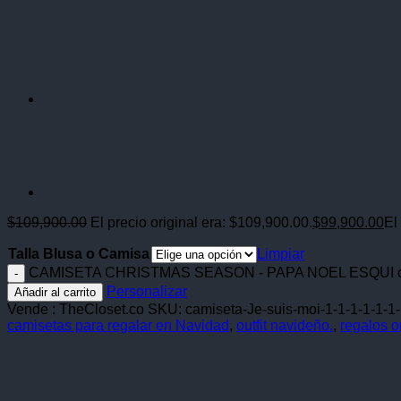
$
109,900.00
El precio original era: $109,900.00.
$
99,900.00
El
Talla Blusa o Camisa
Limpiar
CAMISETA CHRISTMAS SEASON - PAPA NOEL ESQUI c
Personalizar
Añadir al carrito
Vende : TheCloset.co
SKU:
camiseta-Je-suis-moi-1-1-1-1-1-1-
camisetas para regalar en Navidad
,
outfit navideño.
,
regalos o