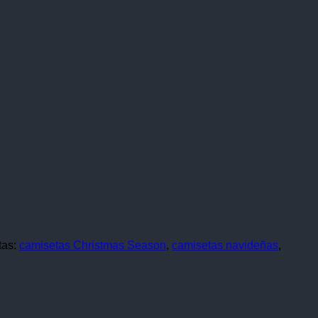
tas:
camisetas Christmas Season
,
camisetas navideñas
,