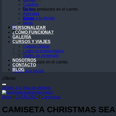
Cuadros
Tulas
No hay productos en el carrito.
Agendas
Volver a la tienda
Busos
Mugs
0
PERSONALIZAR
Carrito
¿CÓMO FUNCIONA?
GALERÍA
CURSOS Y VIAJES
Cursos Online
Lanza tu propia marca
Viajes de inmersión
NOSOTROS
No hay productos en el carrito.
CONTACTO
BLOG
Volver a la tienda
¡Oferta!
Añadir a la lista de deseos
Inicio
/
CATÁLOGO
/
Camisetas
CAMISETA CHRISTMAS SEA