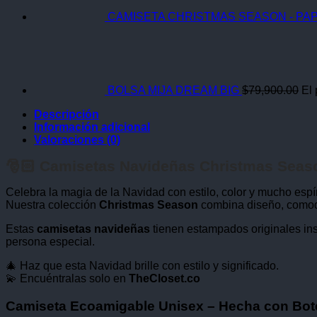
CAMISETA CHRISTMAS SEASON - PAP
BOLSA MIJA DREAM BIG
$
79,900.00
El 
Descripción
Información adicional
Valoraciones (0)
🎅🏻 Camisetas Navideñas Christmas Seaso
Celebra la magia de la Navidad con estilo, color y mucho espíri
Nuestra colección
Christmas Season
combina diseño, comodid
Estas
camisetas navideñas
tienen estampados originales ins
persona especial.
🎄 Haz que esta Navidad brille con estilo y significado.
💫 Encuéntralas solo en
TheCloset.co
Camiseta Ecoamigable Unisex – Hecha con Bote