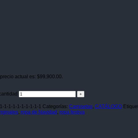
 precio actual es: $99,900.00.
antidad
1-1-1-1-1-1-1-1-1-1
Categorías:
Camisetas
,
CATÁLOGO
Etique
riginales
,
ropa de Navidad
,
ropa festiva