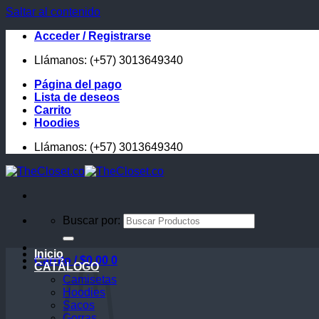
Saltar al contenido
Acceder / Registrarse
Llámanos: (+57) 3013649340
Página del pago
Lista de deseos
Carrito
Hoodies
Llámanos: (+57) 3013649340
Buscar por:
Inicio
Carrito /
$
0.00
0
CATÁLOGO
Camisetas
Hoodies
Sacos
Gorras