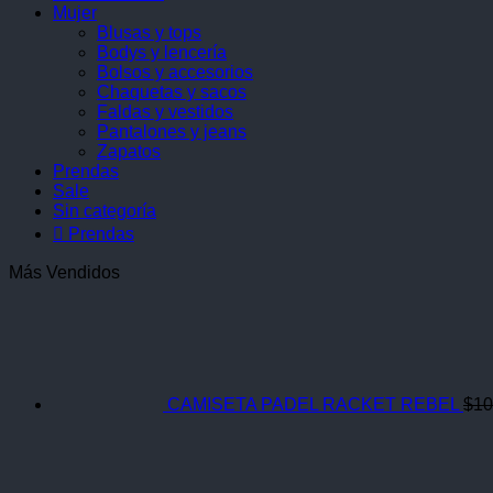
Mujer
Blusas y tops
Bodys y lencería
Bolsos y accesorios
Chaquetas y sacos
Faldas y vestidos
Pantalones y jeans
Zapatos
Prendas
Sale
Sin categoría
 Prendas
Más Vendidos
CAMISETA PADEL RACKET REBEL
$
10