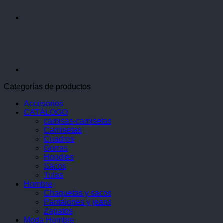
Categorías de productos
Accesorios
CATÁLOGO
camisas-camisetas
Camisetas
Cuadros
Gorras
Hoodies
Sacos
Tulas
Hombre
Chaquetas y sacos
Pantalones y jeans
Zapatos
Moda Hombre